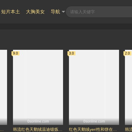
短片本土
大胸美女
导航
9.0
3.0
2.0
0sonline.com
0sonline.com
기-和振动器一起在你旁边玩-姜澀琪
韩流红色天鹅绒温迪锻炼程序-孙承欢
红色天鹅绒yeri性和饼在瑜伽班-金藝琳