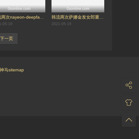
0sonline.com
0sonline.com
韩流两次nayeon-deepfake-林娜璉
韩流两次萨娜金发女郎重磅炸弹搞砸-凑崎纱夏
1-05-19
2021-05-19
下一页
神马sitemap