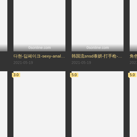
0sonline.com
0sonline.com
다현-딥페이크-sexy-anal-金多贤
韩国流snsd泰妍-打手枪-太妍
角
2021-05-19
2021-05-19
202
3.0
5.0
5.0