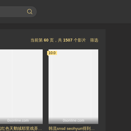
当前第
60
页，
共
1507
个影片
筛选
10.0
0sonline.com
0sonline.com
韩流红色天鹅绒耶里戏弄耶里猫-金藝琳
韩流snsd seohyun得到饼-徐珠贤