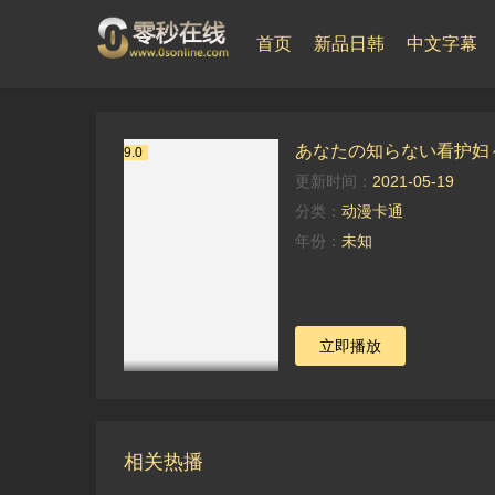
首页
新品日韩
中文字幕
あなたの知らない看护妇～
9.0
更新时间：
2021-05-19
分类：
动漫卡通
年份：
未知
立即播放
相关热播