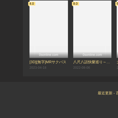
4.0
8.0
0sonline.com
0sonline.com
[3D][無字]MRサクバス
八尺八話快樂巡り～異形怪奇譚～ THE ANIMATION「八尺様 完結編」「八尺様 夢物語」（ピンクパイナップル）
2023-04-18
2022-08-06
最近更新
-