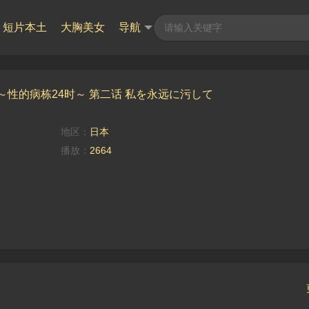
短片本土
大胸美女
导航
性的病栋24时～ 第二话 私を永远に污して
地区：
日本
播放：
2664