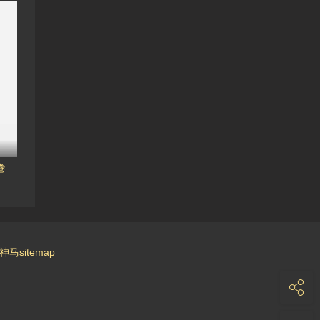
人妻、蜜と肉 第三巻[月野定規]
神马sitemap