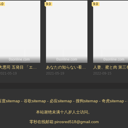
6.0
9.0
9.0
0sonline.com
0sonline.com
0sonline.com
大悪司 五発目 「エデン」
あなたの知らない看护妇～性的病栋24时～ 第二话 私を永远に污して
2021-05-19
2021-05-19
2022-09-15
百度sitemap
-
谷歌sitemap
-
必应sitemap
-
搜狗sitemap
-
奇虎sitemap
-
本站谢绝未满十八岁人士访问。
零秒在线邮箱:pirosred518@gmail.com