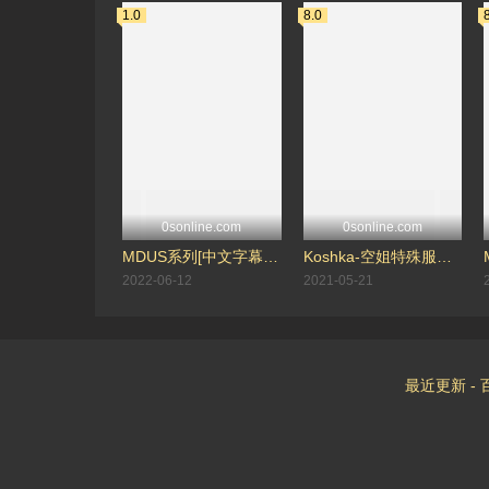
1.0
8.0
0sonline.com
0sonline.com
MDUS系列[中文字幕].LAX-0047.POV.继父与女学生.麻豆传媒映画
Koshka-空姐特殊服务_(啄木鸟，3P，丝袜)
2022-06-12
2021-05-21
最近更新
-