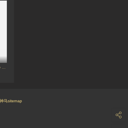
PlayboyPlus-Renee Olstead
神马sitemap