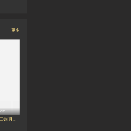
更多
com
人妻、蜜と肉 第三巻[月野定規]