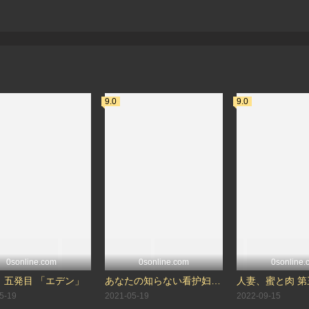
9.0
9.0
0sonline.com
0sonline.com
0sonline.
 五発目 「エデン」
あなたの知らない看护妇～性的病栋24时～ 第二话 私を永远に污して
5-19
2021-05-19
2022-09-15