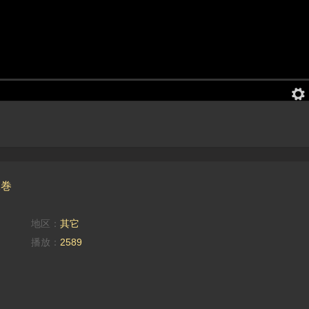
1巻
地区：
其它
播放：
2589