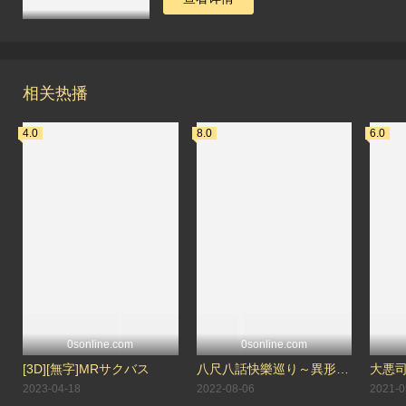
相关热播
4.0
8.0
6.0
0sonline.com
0sonline.com
[3D][無字]MRサクバス
八尺八話快樂巡り～異形怪奇譚～ THE ANIMATION「八尺様 完結編」「八尺様 夢物語」（ピンクパイナップル）
大悪司
2023-04-18
2022-08-06
2021-0